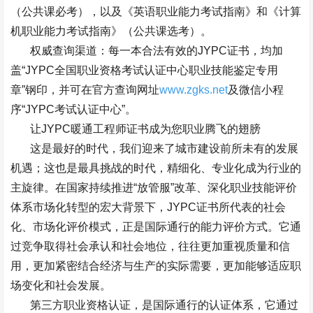
（公共课必考），以及《英语职业能力考试指南》和《计算
机职业能力考试指南》（公共课选考）。
权威查询渠道：每一本合法有效的
JYPC
证书，均加
盖
“JYPC
全国职业资格考试认证中心职业技能鉴定专用
章
”
钢印，并可在官方查询网址
www.zgks.net
及微信小程
序
“JYPC
考试认证中心
”
。
让
JYPC
暖通工程师证书成为您职业腾飞的翅膀
这是最好的时代，我们迎来了城市建设前所未有的发展
机遇；这也是最具挑战的时代，精细化、专业化成为行业的
主旋律。在国家持续推进
“
放管服
”
改革、深化职业技能评价
体系市场化转型的宏大背景下，
JYPC
证书所代表的社会
化、市场化评价模式，正是国际通行的能力评价方式。它通
过竞争取得社会承认和社会地位，往往更加重视质量和信
用，更加紧密结合经济与生产的实际需要，更加能够适应职
场变化和社会发展。
第三方职业资格认证，是国际通行的认证体系，它通过