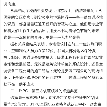
调沟通。
从高档写字楼的中央空调，到芯片工厂的洁净车间；从
医院的负压病房，到实验室的恒温恒湿
——
每一处舒适环境
的背后，都凝聚着暖通工程师的智慧与心血。他们用专业守
护着人们工作生活的品质，用技术书写着绿色节能的未来。
这是一份沉甸甸的责任，更是一份无尚的光荣！
据有关调查结果表明，市场需求排在前二十位的热门职
业，空调制冷人员排在第
12
位。我国大部分地区冬冷夏
热，制冷、暖通设备需求量大，暖通工程师有着广阔的就业
市场和发展前景。无论是建筑设计单位的系统设计，还是空
调设备工程公司的施工管理；无论是安装工程公司的现场组
织，还是物业管理公司的运行维护
——
暖通工程师的身影无
处不在，供不应求！
二、
JYPC
：第三方认证领域的卓越典范
选择哪一家机构认证，直接决定了您手中证书的
“
含金
量
”
与
“
公信力
”
。
JYPC
全国职业资格考试认证中心，这家由