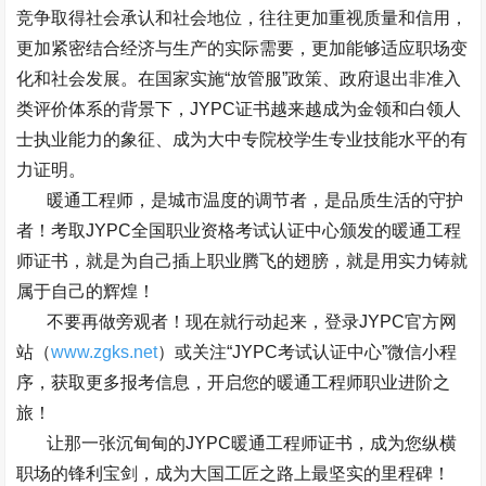
竞争取得社会承认和社会地位，往往更加重视质量和信用，
更加紧密结合经济与生产的实际需要，更加能够适应职场变
化和社会发展。在国家实施
“
放管服
”
政策、政府退出非准入
类评价体系的背景下，
JYPC
证书越来越成为金领和白领人
士执业能力的象征、成为大中专院校学生专业技能水平的有
力证明。
暖通工程师，是城市温度的调节者，是品质生活的守护
者！考取
JYPC
全国职业资格考试认证中心颁发的暖通工程
师证书，就是为自己插上职业腾飞的翅膀，就是用实力铸就
属于自己的辉煌！
不要再做旁观者！现在就行动起来，登录
JYPC
官方网
站（
www.zgks.net
）或关注
“JYPC
考试认证中心
”
微信小程
序，获取更多报考信息，开启您的暖通工程师职业进阶之
旅！
让那一张沉甸甸的
JYPC
暖通工程师证书，成为您纵横
职场的锋利宝剑，成为大国工匠之路上最坚实的里程碑！