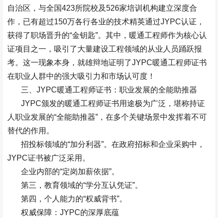
自治区，与全国
423
所院校及
526
家培训机构建立深度合
作，已有超过
150
万各行各业的技术精英通过
JYPC
认证，
获得了职场晋升的
“
金钥匙
”
。其中，暖通工程师作为核心认
证项目之一，吸引了大量建设工程领域的从业人员踊跃报
考。这一现象本身，就雄辩地证明了
JYPC
暖通工程师证书
在职业人群中的强大吸引力和市场认可度！
三、
JYPC
暖通工程师证书：职业发展的全能助推器
JYPC
颁发的暖通工程师证书用途极为广泛，堪称持证
人职业发展的
“
全能助推器
”
，在多个关键场景中发挥着不可
替代的作用。
招投标领域的
“
加分利器
”
。在政府招标和企业采购中，
JYPC
证书被广泛采用。
企业内部的
“
定岗加薪依据
”
。
第三，教育领域的
“
学分互认凭证
”
。
第四，个人能力的
“
权威背书
”
。
权威保障：
JYPC
的深厚底蕴