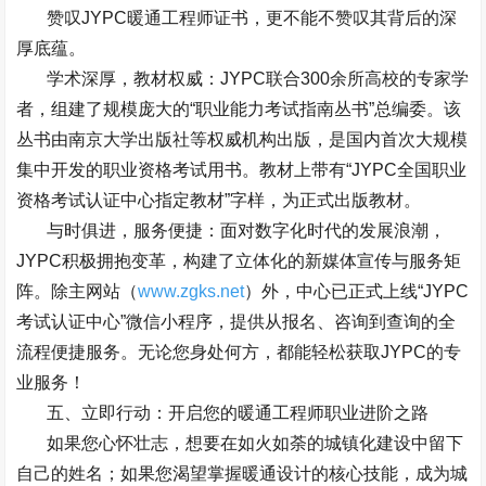
赞叹
JYPC
暖通工程师证书，更不能不赞叹其背后的深
厚底蕴。
学术深厚，教材权威：
JYPC
联合
300
余所高校的专家学
者，组建了规模庞大的
“
职业能力考试指南丛书
”
总编委。该
丛书由南京大学出版社等权威机构出版，是国内首次大规模
集中开发的职业资格考试用书。教材上带有
“JYPC
全国职业
资格考试认证中心指定教材
”
字样，为正式出版教材。
与时俱进，服务便捷：面对数字化时代的发展浪潮，
JYPC
积极拥抱变革，构建了立体化的新媒体宣传与服务矩
阵。除主网站（
www.zgks.net
）外，中心已正式上线
“JYPC
考试认证中心
”
微信小程序，提供从报名、咨询到查询的全
流程便捷服务。无论您身处何方，都能轻松获取
JYPC
的专
业服务！
五、立即行动：开启您的暖通工程师职业进阶之路
如果您心怀壮志，想要在如火如荼的城镇化建设中留下
自己的姓名；如果您渴望掌握暖通设计的核心技能，成为城