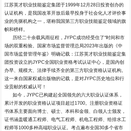
江苏英才职业技能鉴定集团于
1999
年
12
月
28
日投资创办的
认证机构，是我国改革开放后最早投身于社会化人才评价事
业的先驱机构之一，堪称我国第三方职业技能鉴定领域的旗
帜和榜样。
历经二十余载风雨征程，
JYPC
成功经受住了
“
时间和市
场的双重检验。国家市场监督管理总局
2023
年出版的《中
国市场监督管理年鉴》明确记载：江苏英才职业技能鉴定集
团投资设立的
JYPC
全国职业资格考试认证中心，是国内创
办早、规模大、法律手续齐全的第三方职业资格认证机构。
这一来自国家权威出版物的记载，是对
JYPC
历史地位和行
业贡献的权威认可！
如今，
JYPC
已构建起全国领先的六大职业认证体系，
累计开发的职业资格认证项目超过
1700
。注册职业资格证
书体系主要面向博士、硕士、本科和金领、白领人士颁发，
证书涵盖暖通工程师、电气工程师、机电工程师、给排水工
程师等
1000
多种高端职业认证。考点遍布全国
30
多个省市