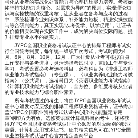
强化从业者的实战化处置能力与心理抗压能力培养。考核始
终坚持
“
以能力为核心、以需求为导向
”
的原则，实现理论知
识与实操技能的双重考核，让从业者在备考与应考的过程
中，系统梳理专业知识体系，补齐能力短板，精进实操技能
与综合研判能力，真正实现
“
以考促学、以学促用
”
，让证书
的价值切实体现在实际工作中，成为解决岗位实际问题、提
升排爆专业水平的硬实力。
JYPC
全国职业资格考试认证中心的排爆工程师考试实
行全国统考制度，每年统一组织五次考试，考试时间为
4
月、
6
月、
8
月、
10
月、
12
月，广大排爆从业者可根据自身
工作安排与备考进度，灵活选择考试时段，兼顾工作与专业
学习。考试设置必考与选考科目，必考科目为《排爆工程师
职业能力考试指南》（专业课）、《职业素养职业能力考试
指南》（公共课），选考科目为《英语职业能力考试指南》
《计算机职业能力考试指南》，全方位、多维度考核从业者
的专业技术能力与综合职业素养。
所有考核通过的考生，将由
JYPC
全国职业资格考试认
证中心颁发对应层级的排爆工程师职业资格证书，证书需加
盖
“JYPC
全国职业资格考试认证中心职业技能鉴定专用
章
”
钢印方为有效。选修英语或计算机科目的考生，还将获
得
JYPC
全国职业资格考试认证中心颁发的对应级别的职业
英语、计算机应用技术证书。证书相关信息可在
JYPC
全国
职业资格考试认证中心官方指定查询平台