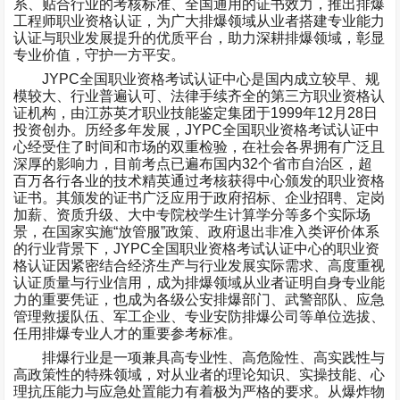
系、贴合行业的考核标准、全国通用的证书效力，推出排爆
工程师职业资格认证，为广大排爆领域从业者搭建专业能力
认证与职业发展提升的优质平台，助力深耕排爆领域，彰显
专业价值，守护一方平安。
JYPC
全国职业资格考试认证中心是国内成立较早、规
模较大、行业普遍认可、法律手续齐全的第三方职业资格认
证机构，由江苏英才职业技能鉴定集团于
1999
年
12
月
28
日
投资创办。历经多年发展，
JYPC
全国职业资格考试认证中
心经受住了时间和市场的双重检验，在社会各界拥有广泛且
深厚的影响力，目前考点已遍布国内
32
个省市自治区，超
百万各行各业的技术精英通过考核获得中心颁发的职业资格
证书。其颁发的证书广泛应用于政府招标、企业招聘、定岗
加薪、资质升级、大中专院校学生计算学分等多个实际场
景，在国家实施
“
放管服
”
政策、政府退出非准入类评价体系
的行业背景下，
JYPC
全国职业资格考试认证中心的职业资
格认证因紧密结合经济生产与行业发展实际需求、高度重视
认证质量与行业信用，成为排爆领域从业者证明自身专业能
力的重要凭证，也成为各级公安排爆部门、武警部队、应急
管理救援队伍、军工企业、专业安防排爆公司等单位选拔、
任用排爆专业人才的重要参考标准。
排爆行业是一项兼具高专业性、高危险性、高实践性与
高政策性的特殊领域，对从业者的理论知识、实操技能、心
理抗压能力与应急处置能力有着极为严格的要求。从爆炸物