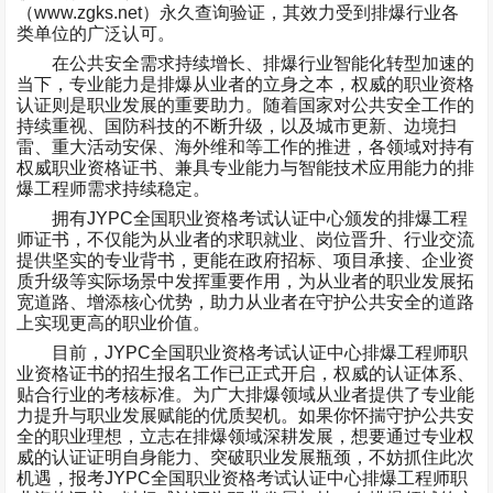
（
www.zgks.net
）永久查询验证，其效力受到排爆行业各
类单位的广泛认可。
在公共安全需求持续增长、排爆行业智能化转型加速的
当下，专业能力是排爆从业者的立身之本，权威的职业资格
认证则是职业发展的重要助力。随着国家对公共安全工作的
持续重视、国防科技的不断升级，以及城市更新、边境扫
雷、重大活动安保、海外维和等工作的推进，各领域对持有
权威职业资格证书、兼具专业能力与智能技术应用能力的排
爆工程师需求持续稳定。
拥有
JYPC
全国职业资格考试认证中心颁发的排爆工程
师证书，不仅能为从业者的求职就业、岗位晋升、行业交流
提供坚实的专业背书，更能在政府招标、项目承接、企业资
质升级等实际场景中发挥重要作用，为从业者的职业发展拓
宽道路、增添核心优势，助力从业者在守护公共安全的道路
上实现更高的职业价值。
目前，
JYPC
全国职业资格考试认证中心排爆工程师职
业资格证书的招生报名工作已正式开启，权威的认证体系、
贴合行业的考核标准。为广大排爆领域从业者提供了专业能
力提升与职业发展赋能的优质契机。如果你怀揣守护公共安
全的职业理想，立志在排爆领域深耕发展，想要通过专业权
威的认证证明自身能力、突破职业发展瓶颈，不妨抓住此次
机遇，报考
JYPC
全国职业资格考试认证中心排爆工程师职