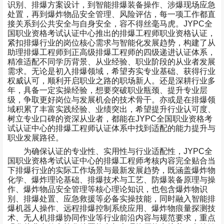
识别、排爆方案设计，到智能排爆装备操作、涉爆现场应急
处置，再到爆炸物品安全管理、风险评估，每一项工作都直
接关系到公共安全与自身安全，容不得丝毫马虎。
JYPC
全
国职业资格考试认证中心推出的排爆工程师职业资格认证，
紧扣排爆行业的岗位核心需求与智能化发展趋势，构建了从
助理排爆工程师到正高级排爆工程师的四级递进认证体系，
精准适配不同学历背景、从业经验、职业阶段的从业者发展
需求。无论是初入排爆领域，希望夯实专业基础、获得行业
权威认可，顺利开启职业之路的职场新人。还是深耕行业多
年，具备一定实操经验，想要突破职业瓶颈、提升专业层
级，争取更好岗位与发展机会的技术骨干。亦或是在排爆领
域积累了丰富实践经验、业绩突出，希望提升行业认可度、
树立专业口碑的资深从业者，都能在
JYPC
全国职业资格考
试认证中心的排爆工程师认证体系中找到适配的能力提升与
职业发展路径。
为确保认证的专业性、实用性与行业适配性，
JYPC
全
国职业资格考试认证中心的排爆工程师考核内容完全贴合当
下排爆行业的实际工作场景与最新发展趋势，既涵盖爆炸物
化学、爆炸理论基础、排爆技术与工艺、防爆装备原理与操
作、爆炸物品安全管理等核心理论知识，也包含爆炸物识
别、排爆处置、应急救援等必备实操技能，同时融入智能排
爆机器人操作、远程排爆控制系统应用、爆炸物痕量探测技
术、无人机排爆协同作业等行业前沿内容与规范要求，重点