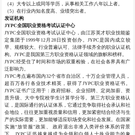
（
4
）大专以上或同等学历，从事相关工作八年以上者。
（
5
）在行业内知名度高、业绩突出者。
发证机构
JYPC
全国职业资格考试认证中心
JYPC
全国职业资格考试认证中心，由江苏英才职业技能鉴
定集团于
1999
年
12
月
28
日投资创办。
JYPC
是国内成立较
早、规模较大、行业普遍认可、法律手续齐全的职业认证机
构。
JYPC
是我国第三方职业资格认证领域的旗帜和榜样。
JYPC
经受住了时间和市场的双重检验，在社会各界具有广
泛影响力。
JYPC
考点遍布国内
32
个省市自治区，十万企业管理人员，
超百万各行各业技术精英，获得了
JYPC
职业资格证书。
JYPC
证书广泛用于：政府招标、企业招聘、定岗加薪、资
质升级、大中专院校学生计算学分等。第三方职业资格认
证，是国际通行的认证体系，它通过竞争取得社会承认和社
会地位，往往更加重视质量和信用，更加紧密结合经济与生
产的实际需要，更加能够适应职场变化和社会发展。在国家
实施“放管服”政策、 政府退出非准入类评价体系的背景
下，
JYPC
证书越来越成为金领和白领人士执业能力的象