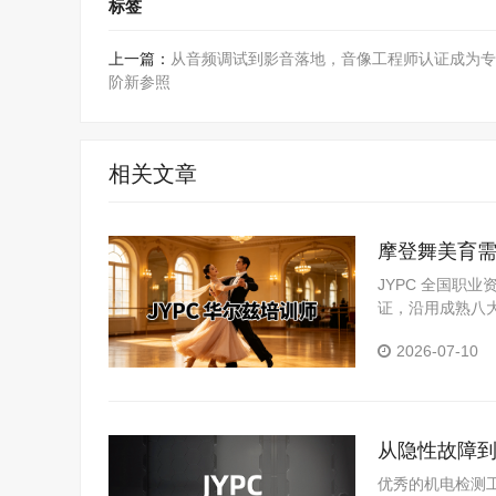
标签
上一篇：
从音频调试到影音落地，音像工程师认证成为专
阶新参照
相关文章
摩登舞美育需
资评价体系
JYPC 全国职
证，沿用成熟八
场实践积累。
2026-07-10
从隐性故障到
优秀的机电检测