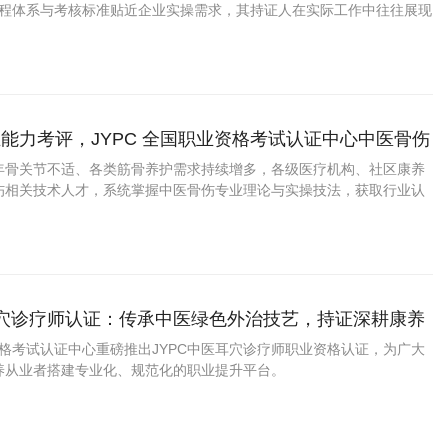
的课程体系与考核标准贴近企业实操需求，其持证人在实际工作中往往展现
术功底与严谨的工作作风。
能力考评，JYPC 全国职业资格考试认证中心中医骨伤
化培训认证
年骨关节不适、各类筋骨养护需求持续增多，各级医疗机构、社区康养
伤相关技术人才，系统掌握中医骨伤专业理论与实操技法，获取行业认
，报考 JYPC 中医骨伤咨询师是骨伤相关从业者提升个人专业竞争力
耳穴诊疗师认证：传承中医绿色外治技艺，持证深耕康养
资格考试认证中心重磅推出JYPC中医耳穴诊疗师职业资格认证，为广大
养从业者搭建专业化、规范化的职业提升平台。