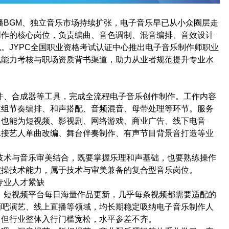
播
BGM
、独立音乐市场持续扩张，电子音乐早已从小众圈层走
创作的核心岗位，负责编曲、音色调制、混音编排、音效设计
色。
JYPC
全国职业资格考试认证中心推出电子音乐制作师职业
化能力考核与职场资质背书渠道，助力从业者规范提升专业水
件、合成器等工具，完成全流程电子音乐创作制作。工作内容
鼓组节奏编排、和声搭配、音频混音、母带处理等环节。服务
，也能为短视频、影视剧、网络游戏、商业广告、线下电音
承接艺人单曲改编、舞台伴奏制作、有声节目背景音打造等业
技术与音乐审美结合，既要掌握乐理和声基础，也要熟练操作
实操技术能力，属于技术与审美兼备的复合型音乐岗位。
专业人才紧缺
，短视频平台每日海量作品更新，几乎每条视频都需要适配的
酒吧演艺、线上直播等领域，均长期稳定吸纳电子音乐制作人
，但行业整体入行门槛宽松，水平参差不齐。