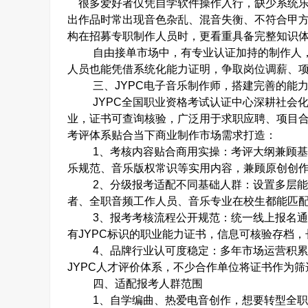
很多爱好者仅凭自学软件操作入行，缺少系统乐
出作品时常出现音色杂乱、混音失衡、不符合甲
构在招募专职制作人员时，更看重具备完整知识
自由接单市场中，有专业认证加持的制作人
人员也能凭借系统化能力证明，争取岗位调薪、
三、
JYPC
电子音乐制作师，搭建完善的能
JYPC
全国职业资格考试认证中心深耕社会
业，证书可查询核验，广泛用于求职应聘、项目
考评体系贴合当下商业制作市场需求打造：
1
、考核内容贴合商用实操
：考评大纲兼顾
乐规范、音乐版权常识等实用内容，兼顾原创创
2
、分级报考适配不同基础人群
：设置多层
者、全职音频工作人员、音乐专业在校生都能匹
3
、报考考核流程公开规范
：统一线上报名
有
JYPC
标识的职业能力证书，信息可核验存档，
4
、品牌行业认可度稳定
：多年市场运营积
JYPC
人才评价体系，不少合作单位将证书作为筛
四、
适配报考人群范围
1
、自学编曲、热爱电音创作，想要转型全