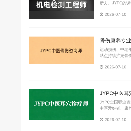
断力。JYPC
出较为扎实的技
2026-07-10
骨伤康养专业
咨询师标准
运动损伤、中老
站点持续扩充骨
可的专业能力证明
2026-07-10
的稳妥路径。
JYPC中医
赛道
JYPC全国职业
中医爱好者、康
2026-07-10