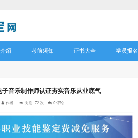
书介绍
考前须知
证书大全
学员报名
C电子音乐制作师认证夯实音乐从业底气
作者 :
浏览 : 72 次
0 评论