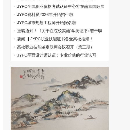
盟，南京国际展览中心见！
JYPC全国职业资格考试认证中心将在南京国际展
览中心举办合作加盟见面会
JYPC资料员2026年开始招生啦
JYPC城市规划工程师开始报名啦
重磅通知！《关于在院校实施“学历证书+若干职
业技能证书”》
要闻 ▎JYPC职业技能证书备受高校推崇！
高校职业技能鉴定联席会议召开（第三期）
JYPC平面设计师认证：专业价值的行业认可