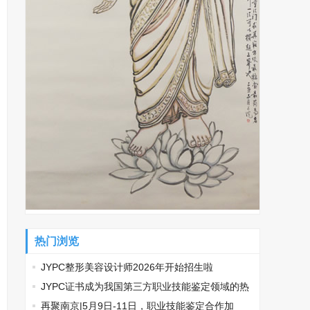
热门浏览
JYPC整形美容设计师2026年开始招生啦
​JYPC证书成为我国第三方职业技能鉴定领域的热
门话题
再聚南京|5月9日-11日，职业技能鉴定合作加