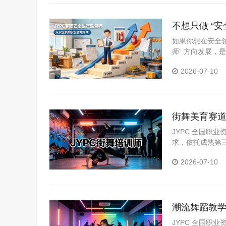
不想只做 “
如果你想在安全
师” 方向发展，
2026-07-10
街舞美育赛道
职业进阶
JYPC 全国职
求，依托成熟第
高级四级证书，
2026-07-10
潮流舞蹈教学
评价标准
JYPC 全国职