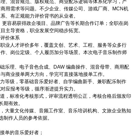
理、混音规范、版权规范、商业配乐逻辑等体系化学习，产
方商用需求等问题。不少企业、传媒公司、游戏厂商、
MCN
机
体系、有正规能力评价背书的从业者。
，更容易获得政企项目、品牌广告等长期合作订单；全职在岗
项目主导资格，职业发展空间稳步拓宽。
力评价体系
化职业人才评价多年，覆盖文创、艺术、工程、服务等众多行
合作、岗位定级、个人履历加分等场景。本次电子音乐制作师
基础乐理、电子音色合成、
DAW
编曲操作、混音母带、商用配
作与商业接单两大方向，学完可直接落地接单工作。
能力等级，零基础音乐爱好者、自学编曲新手、兼职配乐制作
配对应报考等级，循序渐进提升实力。
通道，标准化考核形式，评审流程透明公正，考核合格后颁发印
长期有效。
累，大量文化传媒、音频工作室、音乐培训机构、文旅企业熟知
选制作人员的参考依据。
职接单的音乐爱好者；