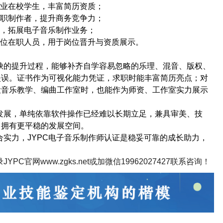
专业在校学生，丰富简历资质；
兼职制作者，提升商务竞争力；
者，拓展电子音乐制作业务；
岗位在职人员，用于岗位晋升与资质展示。
缺的提升过程，能够补齐自学容易忽略的乐理、混音、版权、
失误。证书作为可视化能力凭证，求职时能丰富简历亮点；对
设音乐教学、编曲工作室时，也能作为师资、工作室实力展示
发展，单纯依靠软件操作已经难以长期立足，兼具审美、技
中拥有更平稳的发展空间。
合实力，
JYPC
电子音乐制作师认证是稳妥可靠的成长助力，
。
录
JYPC
官网
www.zgks.net
或加微信
19962027427
联系咨询！