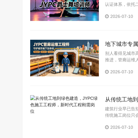
认证体系，依托
一规范，证书可
2026-07-10
地下城市专属
别人看得见城市
推进，管廊运维
道。考取JYP
2026-07-10
越吃香的长期职
从传统工地到
位
建筑行业早已告
传统施工岗位只
取JYPC绿色
2026-07-10
程行业，实现职