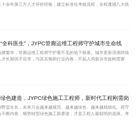
二十余年第三方人才评价经验，建立标准化考核流程，全程遵循八大统
线上官方查验，具备稳定市场认可度。
“全科医生”，JYPC管廊运维工程师守护城市生命线
高楼繁华，管廊运维工程师守护看不见的地下根基。城市更新浪潮持续
人才长期供不应求，与其在饱和行业内卷，不如入局新兴市政刚需赛
C管廊运维工程师认证，化身地下管线的专业守护者，拥有稳定体面、越做
业。
绿色建造，JYPC绿色施工工程师，新时代工程刚需岗
别野蛮生长，未来只会越来越规范、越来越绿色、越来越精细化。死守
会不断内卷，顺势转型绿色施工新赛道，才是工程人最聪明的选择。考
施工工程师认证，紧跟国家政策风口，抢占绿色建筑人才红利，稳稳扎根工
业稳步升级、长效发展。