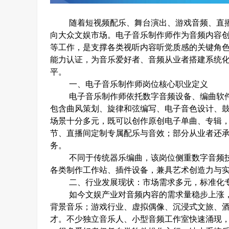
随着短视频配乐、舞台演出、游戏音频、直
向大众文娱市场。电子音乐制作师作为音频内容
等工作，是支撑各类视听内容听觉质感的关键角
能力认证，为音乐爱好者、音频从业者搭建系统
平。
一、电子音乐制作师岗位核心职业定义
电子音乐制作师依托数字音频设备、编曲软
包含曲风策划、旋律和弦编写、电子音色设计、
场景十分多元，既可以创作原创电子单曲、专辑
节、直播间定制专属配乐与音效；部分从业者还
务。
不同于传统器乐编曲，该岗位侧重数字音频
各类制作工作站、插件设备，兼具艺术创造力与
二、行业发展现状：市场需求多元，标准化
如今文娱产业对音频内容的需求量稳步上涨
背景音乐；游戏行业、虚拟偶像、沉浸式文旅、
才。不少独立音乐人、小型音频工作室快速涌现