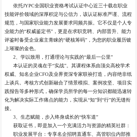
依托
JYPC全国职业资格考试认证中心近三十载在职业
技能评价领域的深厚积淀与公信力，该认证标准严谨、流程
规范，与国家职业能力发展要求同频共振。它不仅是个人专
业能力的“权威鉴定书”，更是在求职竞聘、内部晋升、能力
评鉴时备受企业雇主青睐的“硬核筹码”，为您的职业履历镀
上璀璨的金色。
2、
学以致用，打通理论与实践的
“最后一公里”
本认证的灵魂在于
“实战”。其课程体系由顶尖高校学术
权威、知名企业CFO及业界资深专家联袂打造，内容绝非纸
上谈兵。考核方式创新融合了情景模拟、案例攻坚、项目实
践报告等多种形式，确保学员所学的每一分知识都能迅速转
化为解决实际工作痛点的能力，实现从“知”到“行”的无缝衔
接。
3、
生态赋能，步入终身成长的
“快车道”
获取证书，即是加入一个充满活力与资源的精英社群：
职业发展平台：专享名企招聘直通车、高管职位内部推