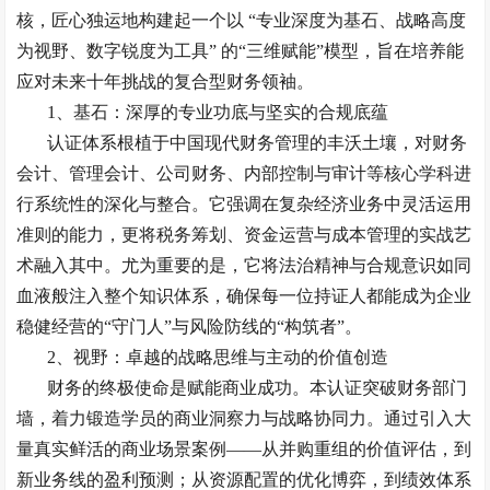
核，匠心独运地构建起一个以 “专业深度为基石、战略高度
为视野、数字锐度为工具” 的“三维赋能”模型，旨在培养能
应对未来十年挑战的复合型财务领袖。
1、
基石：深厚的专业功底与坚实的合规底蕴
认证体系根植于中国现代财务管理的丰沃土壤，对财务
会计、管理会计、公司财务、内部控制与审计等核心学科进
行系统性的深化与整合。它强调在复杂经济业务中灵活运用
准则的能力，更将税务筹划、资金运营与成本管理的实战艺
术融入其中。尤为重要的是，它将法治精神与合规意识如同
血液般注入整个知识体系，确保每一位持证人都能成为企业
稳健经营的
“守门人”与风险防线的“构筑者”。
2、
视野：卓越的战略思维与主动的价值创造
财务的终极使命是赋能商业成功。本认证突破财务部门
墙，着力锻造学员的商业洞察力与战略协同力。通过引入大
量真实鲜活的商业场景案例
——从并购重组的价值评估，到
新业务线的盈利预测；从资源配置的优化博弈，到绩效体系