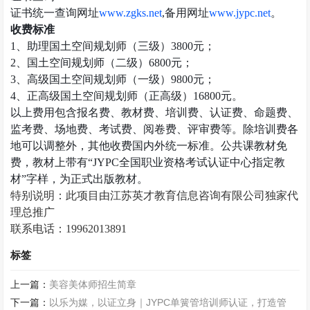
证书统一查询网址
www.zgks.net
,
备用网址
www.jypc.net
。
收费标准
1
、助理国土空间规划师（三级）
3800
元；
2
、国土空间规划师（二级）
6800
元；
3
、高级国土空间规划师（一级）
9800
元；
4
、正高级国土空间规划师（正高级）
16800
元。
以上费用包含报名费、教材费、培训费、认证费、命题费、
监考费、场地费、考试费、阅卷费、评审费等。除培训费各
地可以调整外，其他收费国内外统一标准。公共课教材免
费，教材上带有
“JYPC
全国职业资格考试认证中心指定教
材
”
字样，为正式出版教材。
特别说明：此项目由江苏英才教育信息咨询有限公司独家代
理总推广
联系电话：
19962013891
标签
上一篇：
美容美体师招生简章
下一篇：
以乐为媒，以证立身｜JYPC单簧管培训师认证，打造管