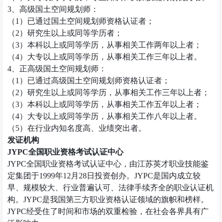
3
、高级国土空间规划师：
（
1
）已通过国土空间规划师资格认证者；
（
2
）研究生以上或同等学历者；
（
3
）本科以上或同等学历，从事相关工作两年以上者；
（
4
）大专以上或同等学历，从事相关工作三年以上者。
4
、正高级国土空间规划师：
（
1
）已通过高级国土空间规划师资格认证者；
（
2
）研究生以上或同等学历，从事相关工作三年以上者；
（
3
）本科以上或同等学历，从事相关工作五年以上者；
（
4
）大专以上或同等学历，从事相关工作八年以上者。
（
5
）在行业内知名度高、业绩突出者。
发证机构
JYPC
全国职业资格考试认证中心
JYPC
全国职业资格考试认证中心，由江苏英才职业技能鉴
定集团于
1999
年
12
月
28
日投资创办。
JYPC
是国内成立较
早、规模较大、行业普遍认可、法律手续齐全的职业认证机
构。
JYPC
是我国第三方职业资格认证领域的旗帜和榜样。
JYPC
经受住了时间和市场的双重检验，在社会各界具有广