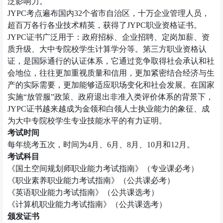
泛影响力。
JYPC
考点遍布国内
32
个省市自治区，十万企业管理人员，
超百万各行各业技术精英，获得了
JYPC
职业资格证书。
JYPC
证书广泛用于：政府招标、企业招聘、定岗加薪、资
质升级、大中专院校学生计算学分等。第三方职业资格认
证，是国际通行的认证体系，它通过竞争取得社会承认和社
会地位，往往更加重视质量和信用，更加紧密结合经济与生
产的实际需要，更加能够适应职场变化和社会发展。在国家
实施
“
放管服
”
政策、政府退出非准入类评价体系的背景下，
JYPC
证书越来越成为金领和白领人士执业能力的象征、成
为大中专院校学生专业技能水平的有力证明。
考试时间
每年统考五次，时间为
4
月、
6
月、
8
月、
10
月和
12
月。
考试科目
《国土空间规划师职业能力考试指南》（专业课必考）
《职业素养职业能力考试指南》（公共课必考）
《英语职业能力考试指南》（公共课选考）
《计算机职业能力考试指南》（公共课选考）
颁发证书