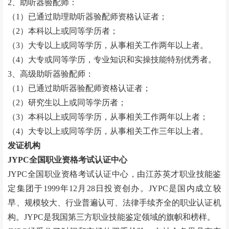
2
、助听器验配师：
（
1
）已通过助理助听器验配师资格认证者；
（
2
）本科以上或同等学历者；
（
3
）大专以上或同等学历，从事相关工作两年以上者。
（
4
）大专或同等学历，专业知识和实操技能特别优秀者。
3
、高级助听器验配师：
（
1
）已通过助听器验配师资格认证者；
（
2
）研究生以上或同等学历者；
（
3
）本科以上或同等学历，从事相关工作两年以上者；
（
4
）大专以上或同等学历，从事相关工作三年以上者。
发证机构
JYPC
全国职业资格考试认证中心
JYPC
全国职业资格考试认证中心，由江苏英才职业技能鉴
定集团于
1999
年
12
月
28
日投资创办。
JYPC
是国内成立较
早、规模较大、行业普遍认可、法律手续齐全的职业认证机
构。
JYPC
是我国第三方职业技能鉴定领域的旗帜和榜样。