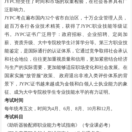
JYPC
经受住了时间和市场的双重检验，在社会各界具有广
泛影响力。
JYPC
考点遍布国内
32
个省市自治区，十万企业管理人员，
超百万各行各业技术精英，获得了
JYPC
职业技能等级证
书。
JYPC
证书广泛用于：政府招标、企业招聘、定岗加
薪、资质升级、大中专院校学生计算学分等。第三方职业技
能鉴定，是国际通行的认证体系，它通过竞争取得社会承认
和社会地位，往往更加重视质量和信用，更加紧密结合经济
与生产的实际需要，更加能够适应职场变化和社会发展。在
国家实施“放管服”政策、 政府退出非准入类评价体系的背
景下，
JYPC
证书越来越成为金领和白领人士执业能力的象
征、成为大中专院校学生专业技能水平的有力证明。
考试时间
每年统考五次，时间为
4
月、
6
月、
8
月、
10
月和
12
月。
考试科目
《助听器验配师职业能力考试指南》（专业课必考）