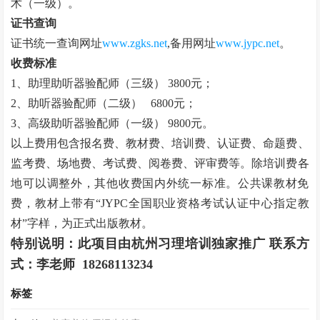
术（一级）。
证书查询
证书统一查询网址
www.zgks.net
,
备用网址
www.jypc.net
。
收费标准
1
、助理助听器验配师（三级）
3800
元；
2
、助听器验配师（二级）
6800
元；
3
、高级助听器验配师（一级）
9800
元。
以上费用包含报名费、教材费、培训费、认证费、命题费、
监考费、场地费、考试费、阅卷费、评审费等。除培训费各
地可以调整外，其他收费国内外统一标准。公共课教材免
费，教材上带有“
JYPC
全国职业资格考试认证中心指定教
材”字样，为正式出版教材。
特别说明：此项目由杭州习理培训独家推广 联系方
式：李老师
18268113234
标签