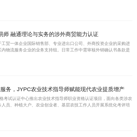
续发展。
贸易师 融通理论与实务的涉外商贸能力认证
于工贸一体企业国际销售部、专业进出口公司、外商投资企业的采购进
区内物流服务企业的业务支持组。日常工作中需审核外销确认书条款是
核算含运保费的最终报价，选定合适贸易术语并提醒相关人员办理原产
票，跟踪信用证开出与修改情况等。
服务，JYPC农业技术指导师赋能现代农业提质增产
业资格考试认证中心推出农业技术指导师职业资格认证项目，面向各类涉农
务人员、种植大户、农业创业者、基层农技工作人员开展系统化考评培
代农业技术服务人才体系。