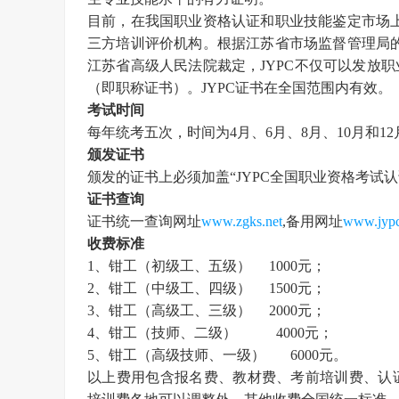
目前，在
我国
职业资格认证和职业技能鉴定市场
三方培训评价机构。根据江苏省市场监督管理局
江苏省高级人民法院裁定，
JYPC不仅可以发放
（即职称证书）。JYPC证书在全国范围内有效。
考试时间
每年统考五次，时间为
4月、6月、8月、10月和1
颁发证书
颁发的证书上必须加盖
“
JYPC全国职业资格考试
证书查询
证书统一查询网址
www.zgks.net
,备用网址
www.jypc
收费标准
1、
钳工
（
初级工、五级）
1000元；
2、
钳工
（
中级工、四级）
1500元；
3、
钳工
（
高级工、三级）
2000元；
4、
钳工
（
技师、二级
）
4000元；
5、
钳工
（高级
技师、一级
）
6000元。
以上费用包含报名费、教材费、考前培训费、认