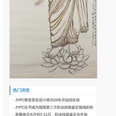
热门浏览
JYPC整形美容设计师2026年开始招生啦
​JYPC证书成为我国第三方职业技能鉴定领域的热
门话题
再聚南京|5月9日-11日，职业技能鉴定合作加