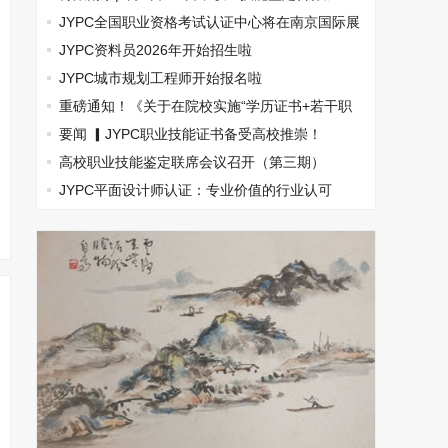
盟，南京国际展览中心见！
JYPC全国职业资格考试认证中心将在南京国际展
览中心举办合作加盟见面会
JYPC资料员2026年开始招生啦
JYPC城市规划工程师开始报名啦
重磅通知！《关于在院校实施“学历证书+若干职
业技能证书”》
要闻 ▎JYPC职业技能证书备受高校推崇！
高校职业技能鉴定联席会议召开（第三期）
JYPC平面设计师认证：专业价值的行业认可