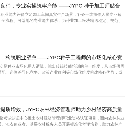
良种，专业实操筑牢产能 ——JYPC 种子加工师贴合
业解读
工师职业能力评价立足加工车间真实生产场景，补齐一线操作人员专业短
、全流程、可落地的专业能力体系，为种业加工板块输送稳定、规范、
的实操人才。
，构筑职业壁垒——JYPC种子工程师的市场化核心竞
程师立足种业市场化用人逻辑，跳出传统技能培训的单一维度，从市场供需
适配、岗位差异化竞争、政策产业红利等市场化维度构建核心优势，成
业发展、助力从业者抢占行业红利的权威能力评价体系。
提质增效，JYPC农林经济管理师助力乡村经济高质量
业资格考试认证中心推出农林经济管理师职业资格认证项目，面向农林从业
员、涉农创业者、基层农林服务人员开展标准化考评培养，助力农林产