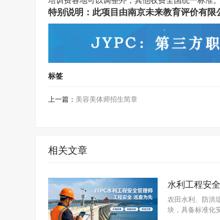
培训费各地可以调整外，其他收费
全国统一
标准
特别说明：此项目由南京未来教育评价有限
标签
上一篇：
美容美体师招生简章
相关文章
水利工程安
发展
农田水利、防洪
块，具备标准化