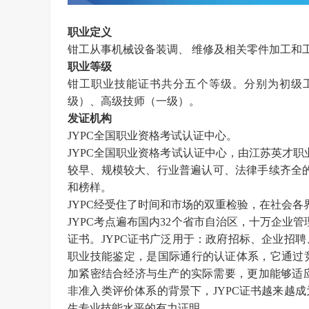
职业定义
钳工
从事机械设备装调、
维修及相关零件加工和
职业等级
钳工
职业技能证书
共分五
个等级。
分别为初级
级）、高级技师（一级）。
发证机构
JYPC全国职业资格考试认证中心。
JYPC全国职业资格考试认证中心，由江苏英才职业技
较早、规模较大、行业普遍认可、法律手续齐全的
和榜样。
JYPC经受住了时间和市场的双重检验，在社会各
JYPC考点遍布国内32个省市自治区，十万企业
证书。JYPC证书广泛用于：政府招标、企业招
职业技能鉴定，是国际通行的认证体系，它通过
加紧密结合经济与生产的实际需要，更加能够适
非准入类评价体系的背景下，
JYPC证书越来越
生专业技能水平的有力证明。