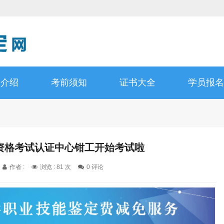
书介绍
考前须知
证书大全
学员报名
职业资格考试认证中心钳工开始考试啦
作者 :
浏览 : 81 次
0 评论